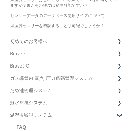
ますか？またその頻度は変更可能ですか？
センサーデータのデータベース使用サイズについて
温湿度センサーを増設することは可能でしょうか？
初めてのお客様へ
BravePI
製品購入に関してのFAQ
BraveJIG
BravePI FAQ
ガス導管内 露点･圧力遠隔管理システム
スマートフォン アプリケーション FAQ
BraveJIG FAQ
ため池管理システム
BravePI 関連動画
IoT導入支援キット FAQ
デバイス FAQ
冠水監視システム
ドキュメント関連
BraveJIG PLUG FAQ
管理システム FAQ
ため池管理システム FAQ
温湿度監視システム
ファームウェア リリースノート
設置ガイドアプリ FAQ
マニュアル
冠水監視システム FAQ
運用・サポート FAQ
製品仕様書
マニュアル
FAQ