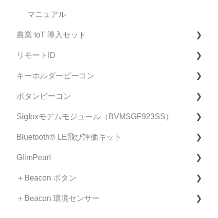
修理・点検 FAQ
製品仕様書
マニュアル
農業 IoT 導入セット
データ・精度 FAQ
リモートID
導入検討中のお客様へ
FAQ
キーホルダービーコン
契約・手続き
リモートID FAQ
ボタンビーコン
リモートID 受信機 FAQ
FAQ
Sigfoxモデムモジュール（BVMSGF923SS）
スマートフォン アプリケーション FAQ
マニュアル
FAQ
Bluetooth®︎ LE飛び評価キット
不具合•初期不良について
製品仕様書/取扱説明書
Sigfoxモデムモジュール FAQ
GlimPearl
リモートID情報集約ページ（仕様書、取扱説明書
Bluetooth®︎飛び評価キット FAQ
など）
＋Beacon ボタン
GlimPearl FAQ
＋Beacon 環境センサー
ファームウェア リリースノート
FAQ