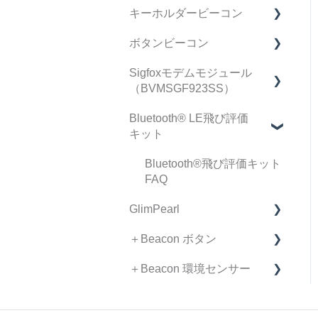
キーホルダービーコン
データ・精度 FAQ
契約・手続き
リモートID FAQ
ボタンビーコン
導入検討中のお客様へ
リモートID 受信機 FAQ
FAQ
Sigfoxモデムモジュール
スマートフォン アプリ
マニュアル
FAQ
（BVMSGF923SS）
ケーション FAQ
製品仕様書/取扱説明書
Bluetooth®︎ LE飛び評価
不具合•初期不良について
Sigfoxモデムモジュール F
キット
AQ
リモートID情報集約ページ
（仕様書、取扱説明書な
Bluetooth®︎飛び評価キット
ど）
FAQ
GlimPearl
＋Beacon ボタン
GlimPearl FAQ
＋Beacon 環境センサー
ファームウェア リリース
FAQ
ノート
FAQ