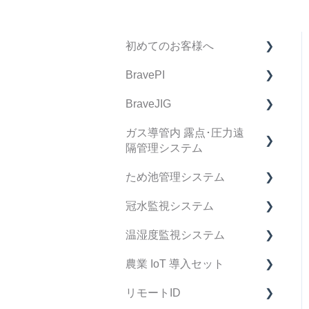
初めてのお客様へ
BravePI
製品購入に関してのFAQ
BraveJIG
BravePI FAQ
ガス導管内 露点･圧力遠
スマートフォン アプリ
BraveJIG FAQ
隔管理システム
ケーション FAQ
IoT導入支援キット FAQ
ため池管理システム
BravePI 関連動画
デバイス FAQ
BraveJIG PLUG FAQ
冠水監視システム
ドキュメント関連
管理システム FAQ
ため池管理システム FAQ
温湿度監視システム
ファームウェア リリース
設置ガイドアプリ FAQ
マニュアル
冠水監視システム FAQ
ノート
農業 IoT 導入セット
運用・サポート FAQ
製品仕様書
マニュアル
FAQ
リモートID
修理・点検 FAQ
製品仕様書
マニュアル
FAQ