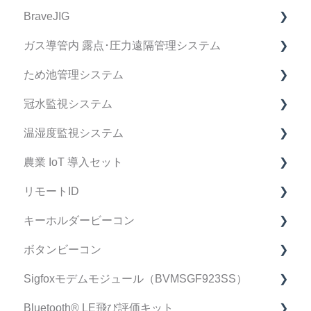
BraveJIG
BravePI FAQ
ガス導管内 露点･圧力遠隔管理システム
スマートフォン アプリケーション FAQ
BraveJIG FAQ
ため池管理システム
BravePI 関連動画
IoT導入支援キット FAQ
デバイス FAQ
冠水監視システム
ドキュメント関連
BraveJIG PLUG FAQ
管理システム FAQ
ため池管理システム FAQ
温湿度監視システム
ファームウェア リリースノート
設置ガイドアプリ FAQ
マニュアル
冠水監視システム FAQ
農業 IoT 導入セット
運用・サポート FAQ
製品仕様書
マニュアル
FAQ
リモートID
修理・点検 FAQ
製品仕様書
マニュアル
FAQ
キーホルダービーコン
データ・精度 FAQ
契約・手続き
リモートID FAQ
ボタンビーコン
導入検討中のお客様へ
リモートID 受信機 FAQ
FAQ
Sigfoxモデムモジュール（BVMSGF923SS）
スマートフォン アプリケーション FAQ
マニュアル
FAQ
Bluetooth®︎ LE飛び評価キット
不具合•初期不良について
製品仕様書/取扱説明書
Sigfoxモデムモジュール FAQ