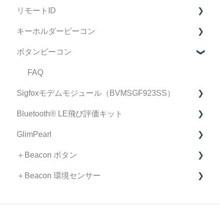
リモートID
修理・点検 FAQ
製品仕様書
マニュアル
FAQ
キーホルダービーコン
データ・精度 FAQ
契約・手続き
リモートID FAQ
ボタンビーコン
導入検討中のお客様へ
リモートID 受信機 FAQ
FAQ
スマートフォン アプリケーション FAQ
マニュアル
FAQ
Sigfoxモデムモジュール（BVMSGF923SS）
不具合•初期不良について
製品仕様書/取扱説明書
Bluetooth®︎ LE飛び評価キット
リモートID情報集約ページ（仕様書、取扱説明書
Sigfoxモデムモジュール FAQ
など）
GlimPearl
Bluetooth®︎飛び評価キット FAQ
＋Beacon ボタン
GlimPearl FAQ
＋Beacon 環境センサー
ファームウェア リリースノート
FAQ
FAQ