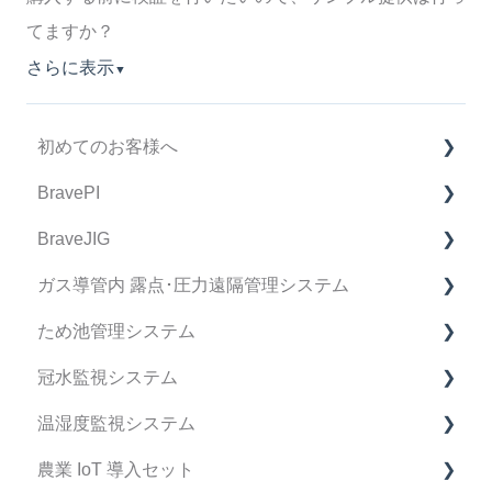
てますか？
さらに表示
▼
初めてのお客様へ
BravePI
製品購入に関してのFAQ
BraveJIG
BravePI FAQ
ガス導管内 露点･圧力遠隔管理システム
スマートフォン アプリケーション FAQ
BraveJIG FAQ
ため池管理システム
BravePI 関連動画
IoT導入支援キット FAQ
デバイス FAQ
冠水監視システム
ドキュメント関連
BraveJIG PLUG FAQ
管理システム FAQ
ため池管理システム FAQ
温湿度監視システム
ファームウェア リリースノート
設置ガイドアプリ FAQ
マニュアル
冠水監視システム FAQ
農業 IoT 導入セット
運用・サポート FAQ
製品仕様書
マニュアル
FAQ