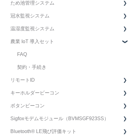
ため池管理システム
BravePI 関連動画
IoT導入支援キット FAQ
デバイス FAQ
冠水監視システム
ドキュメント関連
BraveJIG PLUG FAQ
管理システム FAQ
ため池管理システム FAQ
温湿度監視システム
ファームウェア リリースノート
設置ガイドアプリ FAQ
マニュアル
冠水監視システム FAQ
農業 IoT 導入セット
運用・サポート FAQ
製品仕様書
マニュアル
FAQ
修理・点検 FAQ
製品仕様書
マニュアル
FAQ
データ・精度 FAQ
契約・手続き
リモートID
導入検討中のお客様へ
キーホルダービーコン
リモートID FAQ
ボタンビーコン
リモートID 受信機 FAQ
FAQ
Sigfoxモデムモジュール（BVMSGF923SS）
スマートフォン アプリケーション FAQ
マニュアル
FAQ
Bluetooth®︎ LE飛び評価キット
不具合•初期不良について
製品仕様書/取扱説明書
Sigfoxモデムモジュール FAQ