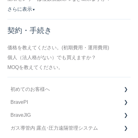
さらに表示
▼
契約・手続き
価格を教えてください。(初期費用・運用費用)
個人（法人格がない）でも買えますか？
MOQを教えてください。
初めてのお客様へ
BravePI
製品購入に関してのFAQ
BraveJIG
BravePI FAQ
ガス導管内 露点･圧力遠隔管理システム
スマートフォン アプリケーション FAQ
BraveJIG FAQ