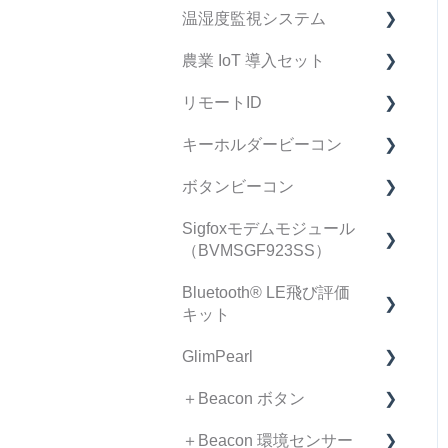
温湿度監視システム
データ・精度 FAQ
冠水監視システム FAQ
農業 IoT 導入セット
導入検討中のお客様へ
マニュアル
FAQ
リモートID
製品仕様書
マニュアル
FAQ
キーホルダービーコン
契約・手続き
リモートID FAQ
ボタンビーコン
リモートID 受信機 FAQ
FAQ
Sigfoxモデムモジュール
スマートフォン アプリ
マニュアル
FAQ
（BVMSGF923SS）
ケーション FAQ
製品仕様書/取扱説明書
Bluetooth®︎ LE飛び評価
不具合•初期不良について
Sigfoxモデムモジュール F
キット
AQ
リモートID情報集約ページ
GlimPearl
（仕様書、取扱説明書な
Bluetooth®︎飛び評価キット
ど）
FAQ
＋Beacon ボタン
GlimPearl FAQ
＋Beacon 環境センサー
ファームウェア リリース
FAQ