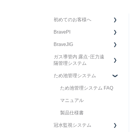
初めてのお客様へ
BravePI
製品購入に関してのFAQ
BraveJIG
BravePI FAQ
ガス導管内 露点･圧力遠
スマートフォン アプリ
BraveJIG FAQ
隔管理システム
ケーション FAQ
IoT導入支援キット FAQ
ため池管理システム
BravePI 関連動画
デバイス FAQ
BraveJIG PLUG FAQ
ドキュメント関連
管理システム FAQ
ため池管理システム FAQ
ファームウェア リリース
設置ガイドアプリ FAQ
マニュアル
ノート
運用・サポート FAQ
製品仕様書
冠水監視システム
修理・点検 FAQ