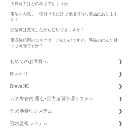
消費電力はどの程度でしょうか。
電池を内蔵し、取付けるだけで使用可能な製品はあります
か？
受信機は充電しながら使用できますか？
電源接続用のコネクターがないのですが、導線のはんだ付
けは可能ですか？
初めてのお客様へ
BravePI
製品購入に関してのFAQ
BraveJIG
BravePI FAQ
ガス導管内 露点･圧力遠隔管理システム
スマートフォン アプリケーション FAQ
BraveJIG FAQ
ため池管理システム
BravePI 関連動画
IoT導入支援キット FAQ
デバイス FAQ
冠水監視システム
ドキュメント関連
BraveJIG PLUG FAQ
管理システム FAQ
ため池管理システム FAQ