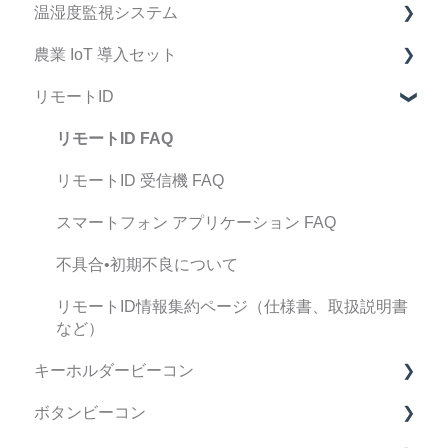
温湿度監視システム
ファームウェア リリースノート
設置ガイドアプリ FAQ
マニュアル
冠水監視システム FAQ
農業 IoT 導入セット
運用・サポート FAQ
製品仕様書
マニュアル
FAQ
リモートID
修理・点検 FAQ
製品仕様書
マニュアル
FAQ
データ・精度 FAQ
契約・手続き
リモートID FAQ
導入検討中のお客様へ
リモートID 受信機 FAQ
スマートフォン アプリケーション FAQ
不具合•初期不良について
リモートID情報集約ページ（仕様書、取扱説明書
など）
キーホルダービーコン
ボタンビーコン
FAQ