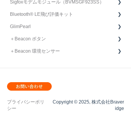
Sigfoxモデムモジュール（BVMSGF923SS）
マニュアル
FAQ
Bluetooth®︎ LE飛び評価キット
製品仕様書/取扱説明書
Sigfoxモデムモジュール FAQ
GlimPearl
Bluetooth®︎飛び評価キット FAQ
＋Beacon ボタン
GlimPearl FAQ
＋Beacon 環境センサー
ファームウェア リリースノート
FAQ
FAQ
プライバシーポリ
Copyright © 2025, 株式会社Braver
シー
idge