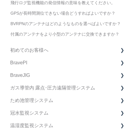
飛行ログ監視機能の発信情報の意味を教えてください。
GPSが長時間測位できない場合どうすればよいですか？
BVRPNのアンテナはどのようなものを選べばよいですか？
付属のアンテナをより小型のアンテナに交換できますか？
初めてのお客様へ
BravePI
製品購入に関してのFAQ
BraveJIG
BravePI FAQ
ガス導管内 露点･圧力遠隔管理システム
スマートフォン アプリケーション FAQ
BraveJIG FAQ
ため池管理システム
BravePI 関連動画
IoT導入支援キット FAQ
デバイス FAQ
冠水監視システム
ドキュメント関連
BraveJIG PLUG FAQ
管理システム FAQ
ため池管理システム FAQ
温湿度監視システム
ファームウェア リリースノート
設置ガイドアプリ FAQ
マニュアル
冠水監視システム FAQ