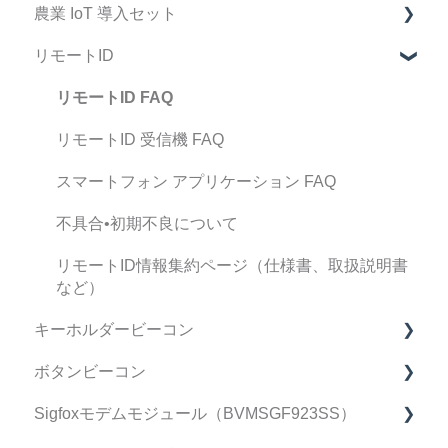
農業 IoT 導入セット
運用・サポート FAQ
製品仕様書
マニュアル
FAQ
リモートID
修理・点検 FAQ
製品仕様書
マニュアル
FAQ
データ・精度 FAQ
契約・手続き
リモートID FAQ
導入検討中のお客様へ
リモートID 受信機 FAQ
スマートフォン アプリケーション FAQ
不具合•初期不良について
リモートID情報集約ページ（仕様書、取扱説明書
など）
キーホルダービーコン
ボタンビーコン
FAQ
Sigfoxモデムモジュール（BVMSGF923SS）
マニュアル
FAQ