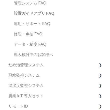
ドキュメント関連
BraveJIG PLUG FAQ
管理システム FAQ
ファームウェア リリースノート
設置ガイドアプリ FAQ
運用・サポート FAQ
修理・点検 FAQ
データ・精度 FAQ
導入検討中のお客様へ
ため池管理システム
冠水監視システム
ため池管理システム FAQ
温湿度監視システム
マニュアル
冠水監視システム FAQ
農業 IoT 導入セット
製品仕様書
マニュアル
FAQ
リモートID
製品仕様書
マニュアル
FAQ