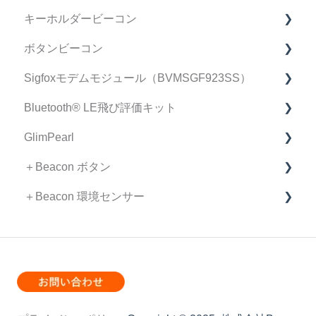
キーホルダービーコン
契約・手続き
リモートID FAQ
ボタンビーコン
リモートID 受信機 FAQ
FAQ
Sigfoxモデムモジュール（BVMSGF923SS）
スマートフォン アプリケーション FAQ
マニュアル
FAQ
Bluetooth®︎ LE飛び評価キット
不具合•初期不良について
製品仕様書/取扱説明書
Sigfoxモデムモジュール FAQ
GlimPearl
リモートID情報集約ページ（仕様書、取扱説明書
Bluetooth®︎飛び評価キット FAQ
など）
＋Beacon ボタン
GlimPearl FAQ
＋Beacon 環境センサー
ファームウェア リリースノート
FAQ
FAQ