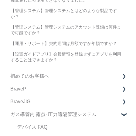
種変更したら使用できなくなりました。
【管理システム】管理システムとはどのような製品です
か？
【管理システム】管理システムのアカウント登録は何件ま
で可能ですか？
【運用・サポート】契約期間は月額ですか年額ですか？
【設置ガイドアプリ】会員情報を登録せずにアプリを利用
することはできますか？
初めてのお客様へ
BravePI
製品購入に関してのFAQ
BraveJIG
BravePI FAQ
ガス導管内 露点･圧力遠隔管理システム
スマートフォン アプリケーション FAQ
BraveJIG FAQ
BravePI 関連動画
IoT導入支援キット FAQ
デバイス FAQ